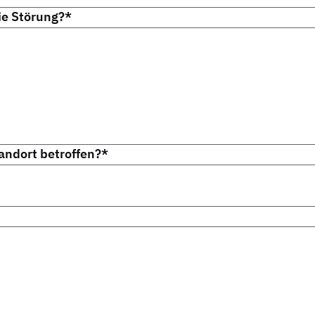
ie Störung?
*
andort betroffen?
*