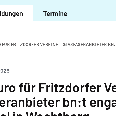
eldungen
Termine
O FÜR FRITZDORFER VEREINE – GLASFASERANBIETER BN:
2025
uro für Fritzdorfer V
eranbieter bn:t enga
kal in Wachtberg