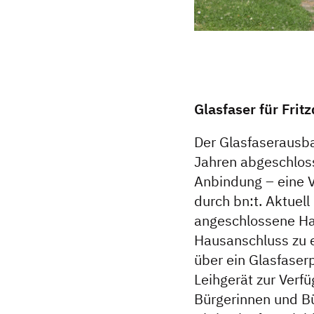
Glasfaser für Frit
Der Glasfaserausbau
Jahren abgeschloss
Anbindung – eine V
durch bn:t. Aktuell
angeschlossene Hau
Hausanschluss zu e
über ein Glasfaser
Leihgerät zur Verfü
Bürgerinnen und Bü