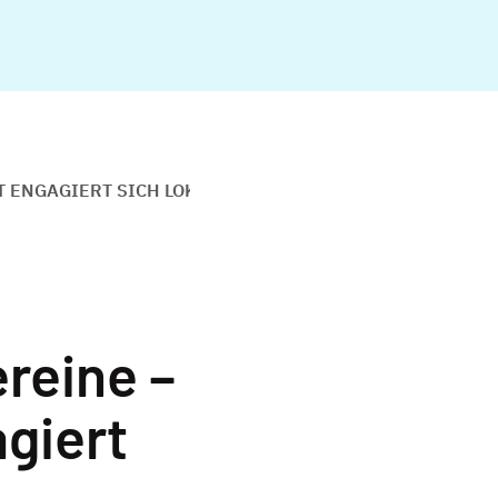
T ENGAGIERT SICH LOKAL IN WACHTBERG
ereine –
giert