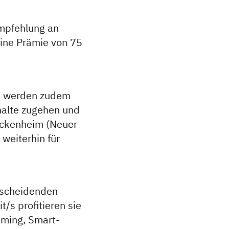
empfehlung an
eine Prämie von 75
n werden zudem
halte zugehen und
eckenheim (Neuer
weiterhin für
tscheidenden
t/s profitieren sie
aming, Smart-