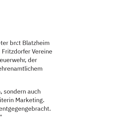
eter bn:t Blatzheim
ritzdorfer Vereine
Feuerwehr, der
m ehrenamtlichem
n, sondern auch
terin Marketing.
n entgegengebracht.
“