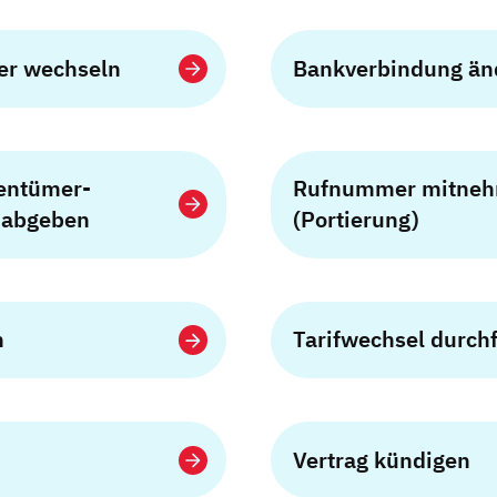
er wechseln
Bankverbindung än
gentümer­
Rufnummer mitne
) abgeben
(Portierung)
n
Tarifwechsel durch
Vertrag kündigen