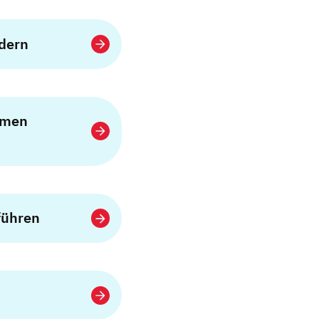
dern
hmen
führen