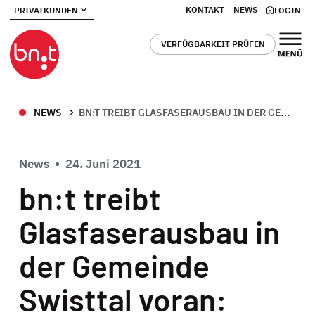
KONTAKT
NEWS
PRIVATKUNDEN
LOGIN
VERFÜGBARKEIT PRÜFEN
NEWS
BN:T TREIBT GLASFASERAUSBAU IN DER GEMEINDE SWISTTAL VORAN: BLATZHEIM NETWORKS TELECOM GMBH WILL NUN AUCH IN HEIMERZHEIM INVESTIEREN.
News
•
24. Juni 2021
bn:t treibt
Glasfaserausbau in
der Gemeinde
Swisttal voran: