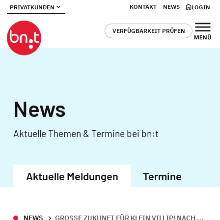
KONTAKT
NEWS
PRIVATKUNDEN
LOGIN
VERFÜGBARKEIT PRÜFEN
News
Aktuelle Themen & Termine bei bn:t
Aktuelle Meldungen
Termine
NEWS
GROSSE ZUKUNFT FÜR KLEIN VILLIP! NACH ARZDORF UND FRITZDORF JETZT AUCH KLEIN VILLIP ANS GLASFASERNETZ DER BN:T ANGESCHLOSSEN.