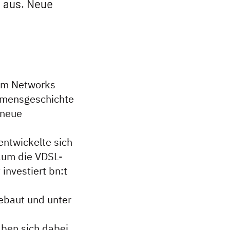
 aus. Neue
eim Networks
hmensgeschichte
 neue
entwickelte sich
Raum die VDSL-
investiert bn:t
ebaut und unter
ben sich dabei