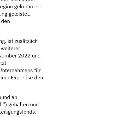
Region gekümmert
ng geleistet.
 den
, ist zusätzlich
 weiterer
November 2022 und
tzt
 Unternehmens für
iner Expertise den
bund an
lt") gehalten und
teiligungsfonds,