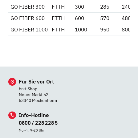
GO
FIBER 300
FTTH
300
285
240
GO
FIBER 600
FTTH
600
570
480
GO
FIBER 1000
FTTH
1000
950
800
Für Sie vor Ort
bn:t Shop
Neuer Markt 52
53340 Meckenheim
Info-Hotline
0800 / 228 228 5
Mo.-Fr. 9-20 Uhr