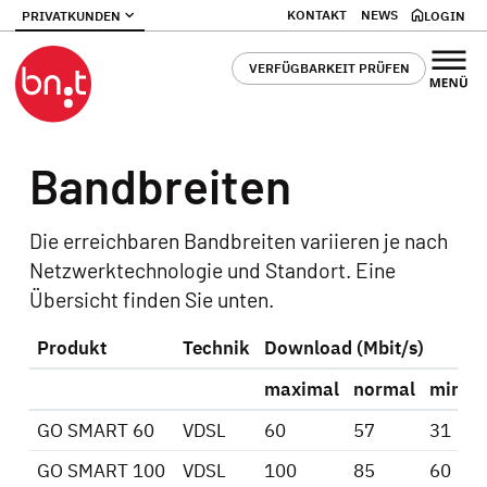
KONTAKT
NEWS
PRIVATKUNDEN
LOGIN
VERFÜGBARKEIT PRÜFEN
Bandbreiten
Die erreichbaren Bandbreiten variieren je nach
Netzwerktechnologie und Standort. Eine
Übersicht finden Sie unten.
Produkt
Technik
Download (Mbit/s)
maximal
normal
minim
GO SMART 60
VDSL
60
57
31
GO
SMART 100
VDSL
100
85
60