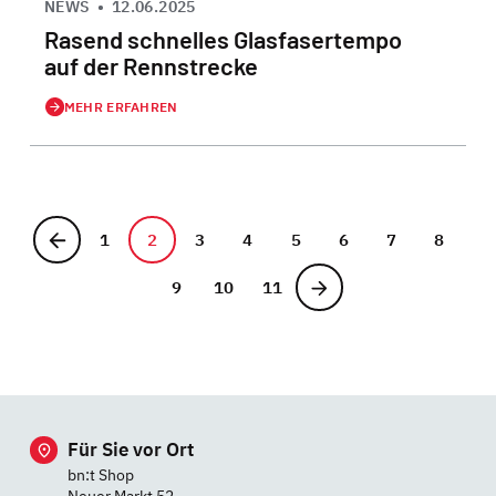
NEWS
•
12.06.2025
Rasend schnelles Glasfasertempo
auf der Rennstrecke
MEHR ERFAHREN
1
2
3
4
5
6
7
8
9
10
11
Für Sie vor Ort
bn:t Shop